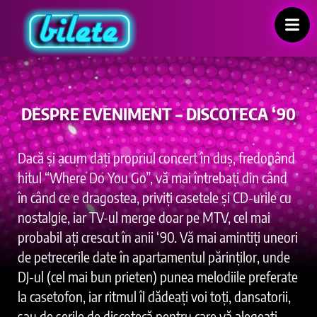
DESPRE EVENIMENT – DISCOTECA ‘90
Dacă și acum dați propriul concert în duș, fredonând
hitul “Where Do You Go”, vă mai întrebați din când
în când ce e dragostea, priviți casetele și CD-urile cu
nostalgie, iar TV-ul merge doar pe MTV, cel mai
probabil ați crescut în anii ‘90. Vă mai amintiți uneori
de petrecerile date în apartamentul părinților, unde
DJ-ul (cel mai bun prieten) punea melodiile preferate
la casetofon, iar ritmul îl dădeați voi toți, dansatorii,
sau de serile de discotecă pentru care vă alegeați