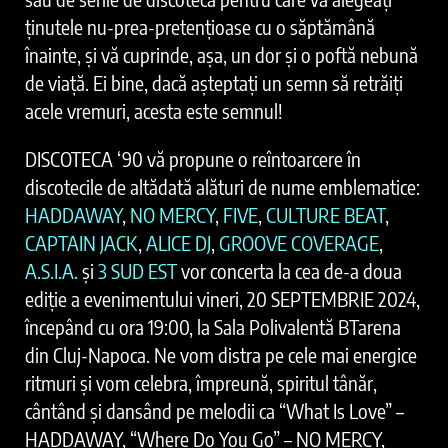
ținutele nu-prea-pretențioase cu o săptămână
înainte, și vă cuprinde, așa, un dor și o poftă nebună
de viață. Ei bine, dacă așteptați un semn să retrăiți
acele vremuri, acesta este semnul!
DISCOTECA ‘90 vă propune o reîntoarcere în
discotecile de altădată alături de nume emblematice:
HADDAWAY
,
NO MERCY
,
FIVE
,
CULTURE BEAT
,
CAPTAIN JACK
,
ALICE DJ
,
GROOVE COVERAGE
,
A.S.I.A.
și
3 SUD EST
vor concerta la cea de-a doua
ediție a evenimentului vineri, 20 SEPTEMBRIE 2024,
începând cu ora 19:00, la Sala Polivalentă BTarena
din Cluj-Napoca. Ne vom distra pe cele mai energice
ritmuri și vom celebra, împreună, spiritul tânăr,
cântând și dansând pe melodii ca “What Is Love” –
HADDAWAY, “Where Do You Go” – NO MERCY,