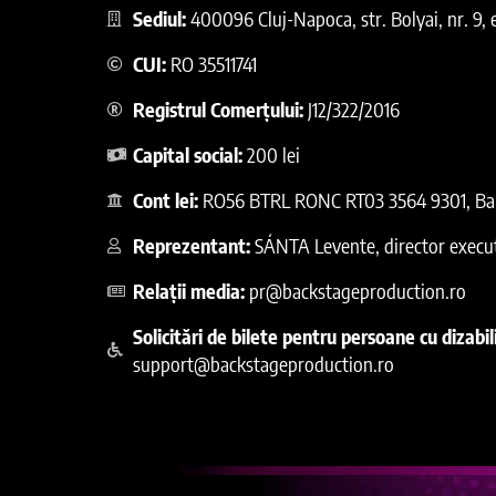
Sediul:
400096 Cluj-Napoca, str. Bolyai, nr. 9, et.
CUI:
RO 35511741
Registrul Comerțului:
J12/322/2016
Capital social:
200 lei
Cont lei:
RO56 BTRL RONC RT03 3564 9301, Ban
Reprezentant:
SÁNTA Levente, director execu
Relații media:
pr@backstageproduction.ro
Solicitări de bilete pentru persoane cu dizabili
support@backstageproduction.ro